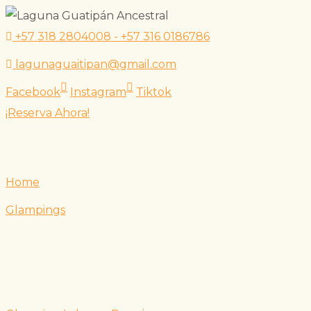
Skip
+57 318 2804008 - +57 316 0186786
to
lagunaguaitipan@gmail.com
content
Facebook
Instagram
Tiktok
¡Reserva Ahora!
Home
Glampings