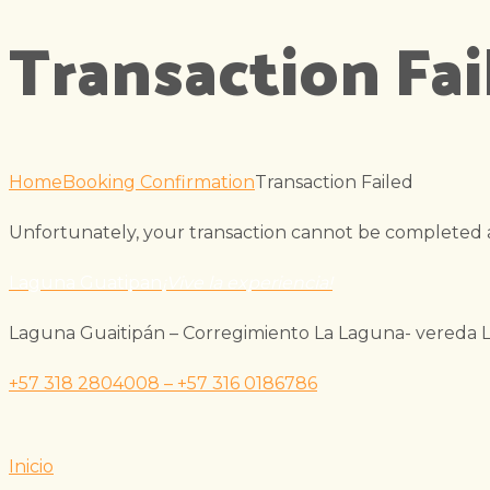
Transaction Fai
Home
Booking Confirmation
Transaction Failed
Unfortunately, your transaction cannot be completed at 
Laguna Guatipan
¡Vive la experiencia!
Laguna Guaitipán – Corregimiento La Laguna- vereda La
+57 318 2804008 – +57 316 0186786
Inicio