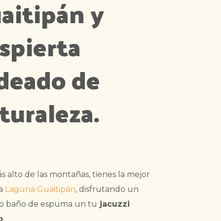
aitipán y
spierta
deado de
turaleza.
ás alto de las montañas, tienes la mejor
la
Laguna Guaitipán
, disfrutando un
so baño de espuma un tu
jacuzzi
o
.