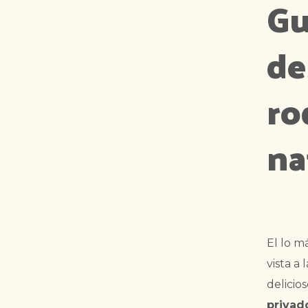
Gu
de
ro
na
El lo m
vista a 
delicio
privad