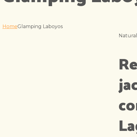
Home
Glamping Laboyos
Natura
Re
ja
co
La