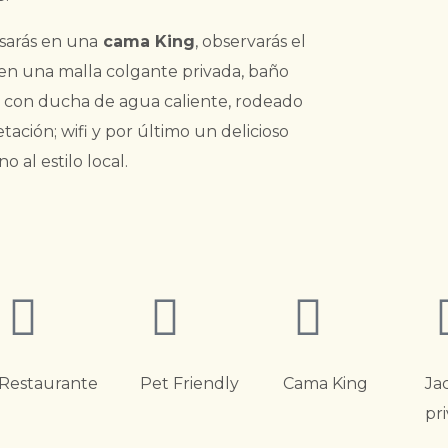
sarás en una
cama King
, observarás el
 en una malla colgante privada, baño
 con ducha de agua caliente, rodeado
tación; wifi y por último un delicioso
o al estilo local.
Restaurante
Pet Friendly
Cama King
Ja
pr