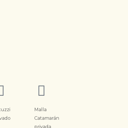
cuzzi
Malla
ivado
Catamarán
privada