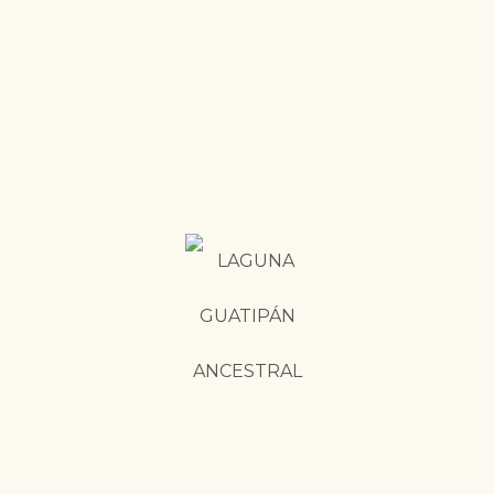
02
Climbing
Nulla facilisi etiam dignissim
diam quis enim lobortis sceleris.
03
Walking
A lacus vestibulum sed arcu
non. Fames ac turpis egestas
sed.