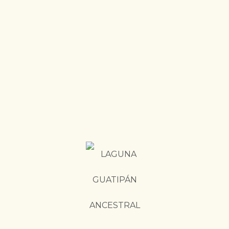
Laguna
Guatipan
¡Vive la experiencia!
Laguna Guaitipán – Corregimiento La Laguna-
vereda Laguna Verde, Pitalito, Huila
+57 318 2804008 – +57 316 0186786
INICIO