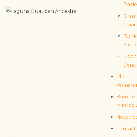
Pakie
Glam
Guac
Bohí
Yalc
Habit
Senci
Plan
Románt
Bosque
Mitológi
Nosotro
Contáct